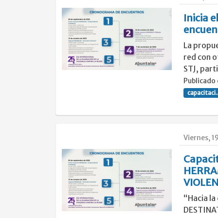
Inicia 
encuen
La propue
red con o
STJ, parti
Publicado 
capacitaci..
Viernes, 1
Capaci
HERRAM
VIOLEN
“Hacia la
DESTINAT