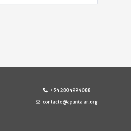
+54 2804994088
contacto@apuntalar.org