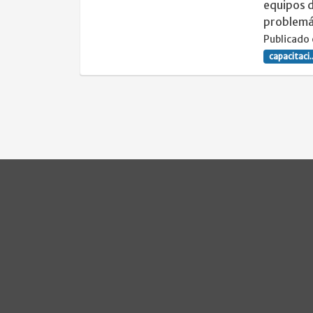
equipos d
problemát
Publicado 
capacitaci..